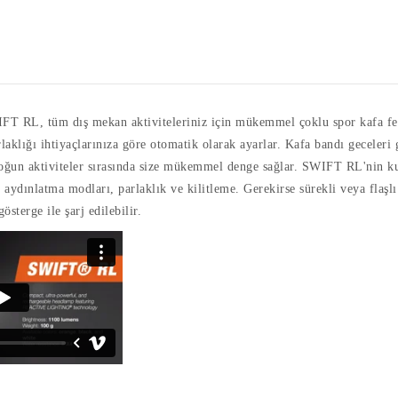
SWIFT RL, tüm dış mekan aktiviteleriniz için mükemmel çoklu spor kaf
rlaklığı ihtiyaçlarınıza göre otomatik olarak ayarlar. Kafa bandı geceleri
oğun aktiviteler sırasında size mükemmel denge sağlar. SWIFT RL'nin kul
dınlatma modları, parlaklık ve kilitleme. Gerekirse sürekli veya flaşlı 
gösterge ile şarj edilebilir.