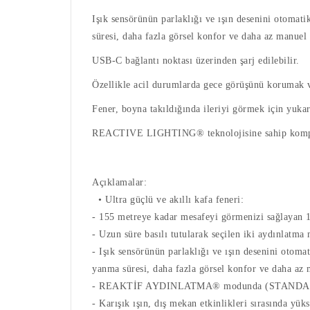
Işık sensörünün parlaklığı ve ışın desenini oto
süresi, daha fazla görsel konfor ve daha az manuel 
USB-C bağlantı noktası üzerinden şarj edilebilir.
Özellikle acil durumlarda gece görüşünü korumak 
Fener, boyna takıldığında ileriyi görmek için yukarı
REACTIVE LIGHTING® teknolojisine sahip kompakt,
Açıklamalar:
• Ultra güçlü ve akıllı kafa feneri:
- 155 metreye kadar mesafeyi görmenizi sağlayan 
- Uzun süre basılı tutularak seçilen iki ay
- Işık sensörünün parlaklığı ve ışın desenini ot
yanma süresi, daha fazla görsel konfor ve daha az
- REAKTİF AYDINLATMA® modunda (STANDART seviy
- Karışık ışın, dış mekan etkinlikleri sırasında yü