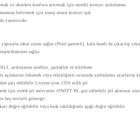
umak ve okurken konforu artırmak için sürekli kırmızı aydınlatma
munuzu belirtmek için yanıp sönen kırmızı ışık
da yansıtıcıdır
apısıyla ideal uyum sağlar (Petzl patentli); kafa bandı da çıkarılıp yıka
nüştürülmesini sağlar
LI, aydınlatma modları, parlaklık ve kilitleme
la açılmasını önlemek veya etkinliğiniz sırasında aydınlatma ayarlarını
inden şarj edilebilir Lityum-iyon 2350 mAh pil
irmek için yedek pil mevcuttur (SWIFT RL şarj edilebilir pil aksesuar ola
çin beş seviyeli gösterge
arı doğru eğilebilir veya kask takıldığında aşağı doğru eğilebilir