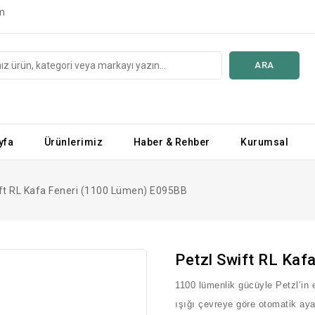
m
ARA
yfa
Ürünlerimiz
Haber & Rehber
Kurumsal
ft RL Kafa Feneri (1100 Lümen) E095BB
Petzl Swift RL Ka
1100 lümenlik gücüyle Petzl’in 
ışığı çevreye göre otomatik aya