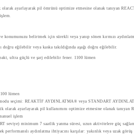
matik olarak ayarlayarak pil ömrünü optimize etmesine olanak tanıya
işlem.
ve konumunuzu belirtmek için sürekli veya yanıp sönen kırmızı aydınlat
 doğru eğilebilir veya kaska takıldığında aşağı doğru eğilebilir.
 ultra güçlü ve şarj edilebilir fener. 1100 lümen
1100 lümen
dınlatma modu seçimi: REAKTİF AYDINLATMA® veya STANDART AYDINL
omatik olarak ayarlayarak pil kullanımını optimize etmesine olanak t
 manuel işlem
e) minimum 7 saatlik yanma süresi, uzun aktivitelere güç sağlamak
ksek performanslı aydınlatma ihtiyacını karşılar: yakınlık veya uzak görüş