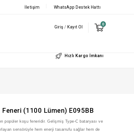
İletişim
WhatsApp Destek Hattı
0
Giriş
/
Kayıt Ol
Hızlı Kargo İmkanı
fa Feneri (1100 Lümen) E095BB
en popüler koşu feneridir. Gelişmiş Type-C bataryası ve
rlayan sensörüyle hem enerji tasarrufu sağlar hem de