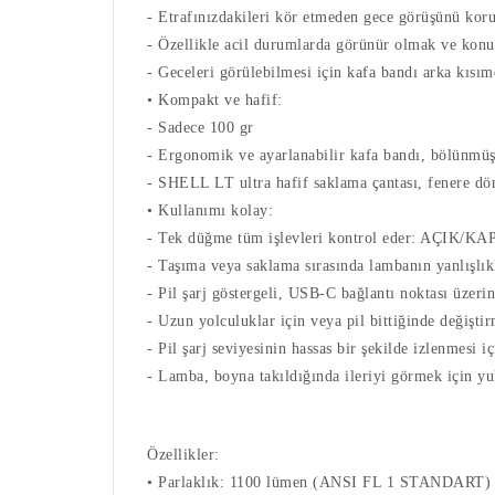
- Etrafınızdakileri kör etmeden gece görüşünü kor
- Özellikle acil durumlarda görünür olmak ve konu
- Geceleri görülebilmesi için kafa bandı arka kısım
• Kompakt ve hafif:
- Sadece 100 gr
- Ergonomik ve ayarlanabilir kafa bandı, bölünmüş y
- SHELL LT ultra hafif saklama çantası, fenere dö
• Kullanımı kolay:
- Tek düğme tüm işlevleri kontrol eder: AÇIK/KAPA
- Taşıma veya saklama sırasında lambanın yanlışlık
- Pil şarj göstergeli, USB-C bağlantı noktası üzer
- Uzun yolculuklar için veya pil bittiğinde değişt
- Pil şarj seviyesinin hassas bir şekilde izlenmesi i
- Lamba, boyna takıldığında ileriyi görmek için yuk
Özellikler:
• Parlaklık: 1100 lümen (ANSI FL 1 STANDART)