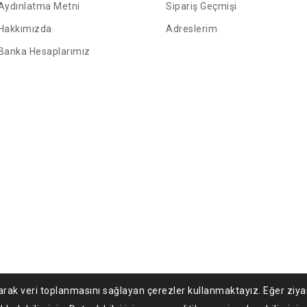
Aydınlatma Metni
Sipariş Geçmişi
Hakkımızda
Adreslerim
Banka Hesaplarımız
rak veri toplanmasını sağlayan çerezler kullanmaktayız. Eğer ziya
26 909teknoloji.com - Tüm Hakları Saklıdır.
ASEKOD Yazılım