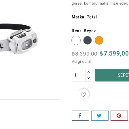
görsel konforu maksimize eder.
Marka:
Petzl
Renk: Beyaz
Siyah
Turuncu
Beyaz
₺7.599,0
₺8.399,00
Vergi dahil
SEPE
favorite_border