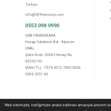
Türkiye
info@909teknoloji.com
0553 098 0990
QNB FİNANSBANK
Hesap Sahibinin Adı : Alperen
ÜNAL
Şube Kodu :03663 Hesap No :
66335146
IBAN (TL) : TR74 0015 7000 0000
0066 3351 46
Web sitemizde, trafiğimizin analiz edilmesi amacıyla anonim ola
© 20