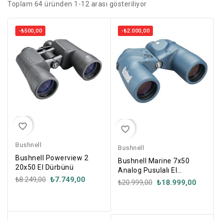
Toplam 64 üründen 1-12 arası gösteriliyor
-₺500,00
-₺2.000,00
favorite_border
favorite_border
Bushnell
Bushnell
Bushnell Powerview 2
Bushnell Marine 7x50
20x50 El Dürbünü
Analog Pusulalı El
₺8.249,00
₺7.749,00
Dürbünü - 137500
₺20.999,00
₺18.999,00