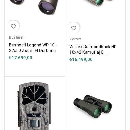
favorite_border
favorite_border
Bushnell
Vortex
Bushnell Legend WP 10-
Vortex Diamondback HD
22x50 Zoom El Dürbünü
10x42 Kamuflaj El
₺17.699,00
Dürbünü
₺16.499,00