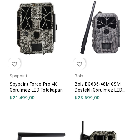
favorite_border
favorite_border
Spypoint
Boly
Spypoint Force-Pro 4K
Boly BG636-48M GSM
Görülmez LED Fotokapan
Destekli Görülmez LED
Fotokapan
₺21.499,00
₺25.699,00