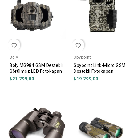
favorite_border
favorite_border
Boly
Spypoint
Boly MG984 GSM Destekli
Spypoint Link-Micro GSM
Görülmez LED Fotokapan
Destekli Fotokapan
₺21.799,00
₺19.799,00