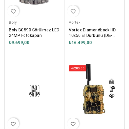
favorite_border
favorite_border
Boly
Vortex
Boly BG590 Görülmez LED
Vortex Diamondback HD
24MP Fotokapan
10x50 El Dürbünü (DB-
216)
₺9.699,00
₺16.499,00
-₺200,00
favorite_border
favorite_border