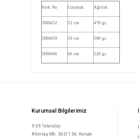
Stok No
Uzunluk
Ağırlık
3I80452
52 cm
470 gr.
3I80459
59 cm
500 gr.
3I80466
66 cm
520 gr.
Kurumsal Bilgilerimiz
9.09 Teknoloji
Altıntaş Mh. 363/1 Sk. Konak