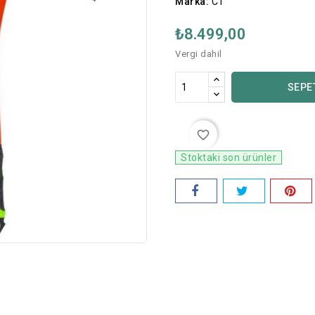
Marka:
CT
₺8.499,00
Vergi dahil
SEPE
favorite_border
Stoktaki son ürünler