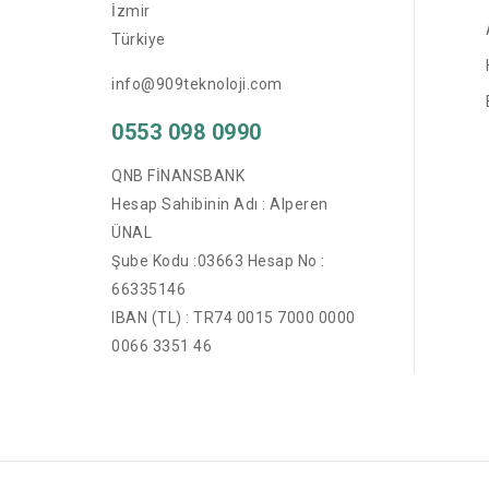
İzmir
Türkiye
info@909teknoloji.com
0553 098 0990
QNB FİNANSBANK
Hesap Sahibinin Adı : Alperen
ÜNAL
Şube Kodu :03663 Hesap No :
66335146
IBAN (TL) : TR74 0015 7000 0000
0066 3351 46