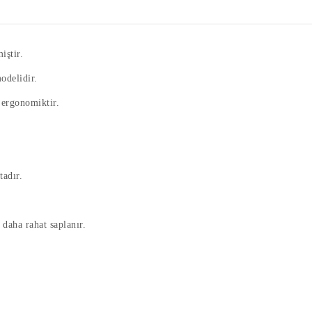
iştir.
odelidir.
a ergonomiktir.
adır.
 daha rahat saplanır.